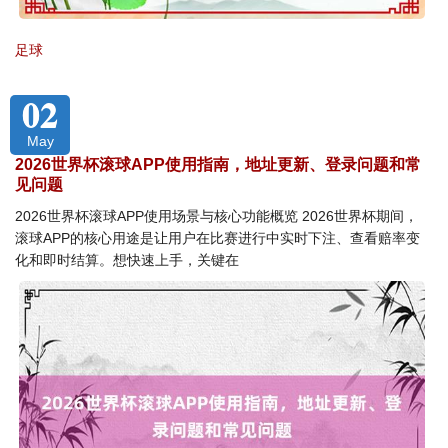
足球
02
May
2026世界杯滚球APP使用指南，地址更新、登录问题和常
见问题
2026世界杯滚球APP使用场景与核心功能概览 2026世界杯期间，
滚球APP的核心用途是让用户在比赛进行中实时下注、查看赔率变
化和即时结算。想快速上手，关键在