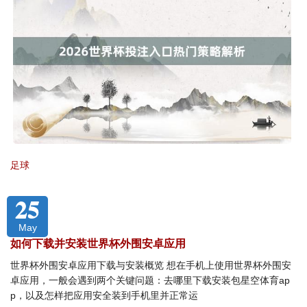
足球
25
May
如何下载并安装世界杯外围安卓应用
世界杯外围安卓应用下载与安装概览 想在手机上使用世界杯外围安
卓应用，一般会遇到两个关键问题：去哪里下载安装包星空体育ap
p，以及怎样把应用安全装到手机里并正常运