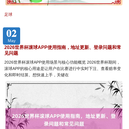
足球
02
May
2026世界杯滚球APP使用指南，地址更新、登录问题和常
见问题
2026世界杯滚球APP使用场景与核心功能概览 2026世界杯期间，
滚球APP的核心用途是让用户在比赛进行中实时下注、查看赔率变
化和即时结算。想快速上手，关键在