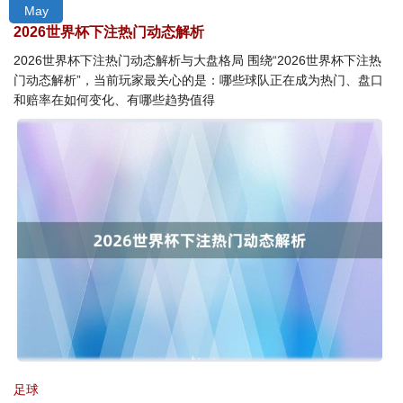
May
2026世界杯下注热门动态解析
2026世界杯下注热门动态解析与大盘格局 围绕“2026世界杯下注热
门动态解析”，当前玩家最关心的是：哪些球队正在成为热门、盘口
和赔率在如何变化、有哪些趋势值得
足球