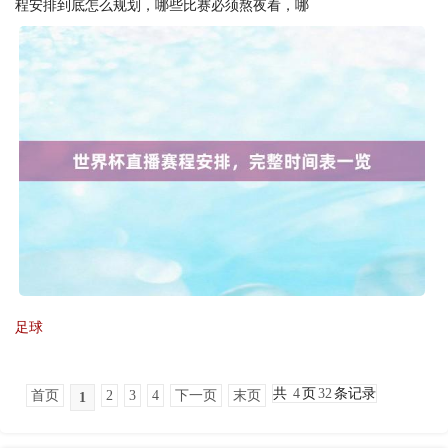
程安排到底怎么规划，哪些比赛必须熬夜看，哪
足球
共
4
页
32
条记录
首页
2
3
4
下一页
末页
1