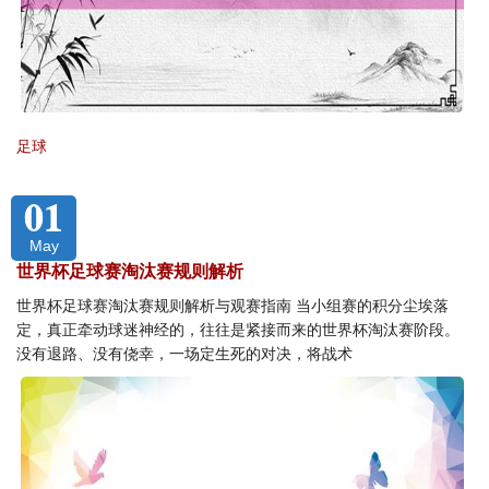
足球
01
May
世界杯足球赛淘汰赛规则解析
世界杯足球赛淘汰赛规则解析与观赛指南 当小组赛的积分尘埃落
定，真正牵动球迷神经的，往往是紧接而来的世界杯淘汰赛阶段。
没有退路、没有侥幸，一场定生死的对决，将战术