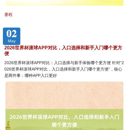
赛程
02
May
2026世界杯滚球APP对比，入口选择和新手入门哪个更方
便
2026世界杯滚球APP对比：入口选择与新手体验哪个更方便 针对“2
026世界杯滚球APP对比，入口选择和新手入门哪个更方便”，核心
是两件事：哪种APP入口更好