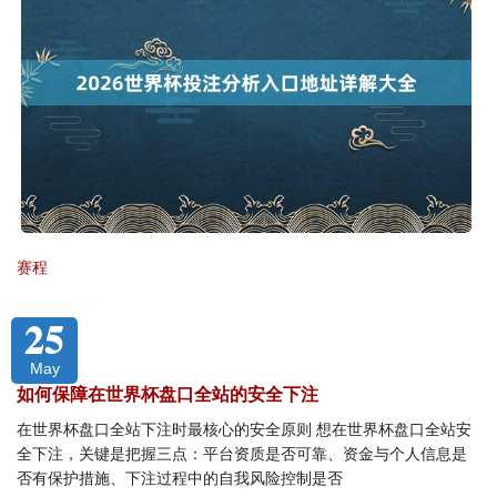
赛程
25
May
如何保障在世界杯盘口全站的安全下注
在世界杯盘口全站下注时最核心的安全原则 想在世界杯盘口全站安
全下注，关键是把握三点：平台资质是否可靠、资金与个人信息是
否有保护措施、下注过程中的自我风险控制是否