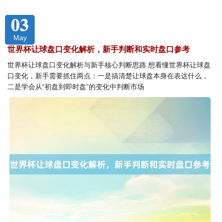
03
May
世界杯让球盘口变化解析，新手判断和实时盘口参考
世界杯让球盘口变化解析与新手核心判断思路 想看懂世界杯让球盘
口变化，新手需要抓住两点：一是搞清楚让球盘本身在表达什么，
二是学会从“初盘到即时盘”的变化中判断市场