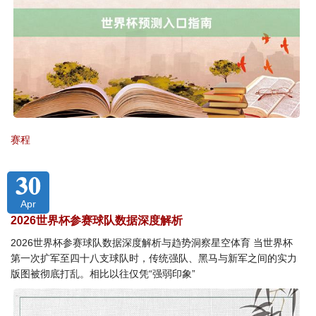
赛程
30
Apr
2026世界杯参赛球队数据深度解析
2026世界杯参赛球队数据深度解析与趋势洞察星空体育 当世界杯
第一次扩军至四十八支球队时，传统强队、黑马与新军之间的实力
版图被彻底打乱。相比以往仅凭“强弱印象”