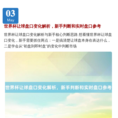
03
May
世界杯让球盘口变化解析，新手判断和实时盘口参考
世界杯让球盘口变化解析与新手核心判断思路 想看懂世界杯让球盘
口变化，新手需要抓住两点：一是搞清楚让球盘本身在表达什么，
二是学会从“初盘到即时盘”的变化中判断市场