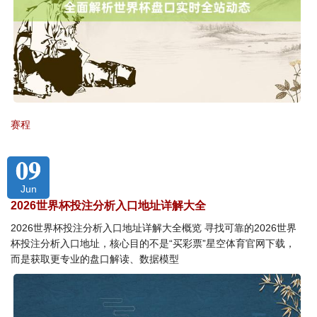
赛程
09
Jun
2026世界杯投注分析入口地址详解大全
2026世界杯投注分析入口地址详解大全概览 寻找可靠的2026世界
杯投注分析入口地址，核心目的不是“买彩票”星空体育官网下载，
而是获取更专业的盘口解读、数据模型