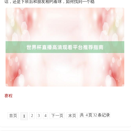
话，还是下班后和朋友相约看球，如何找到一个稳
赛程
共
4
页
32
条记录
首页
2
3
4
下一页
末页
1