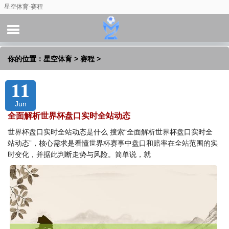
星空体育-赛程
你的位置：
星空体育
>
赛程
>
11
Jun
全面解析世界杯盘口实时全站动态
世界杯盘口实时全站动态是什么 搜索“全面解析世界杯盘口实时全
站动态”，核心需求是看懂世界杯赛事中盘口和赔率在全站范围的实
时变化，并据此判断走势与风险。简单说，就