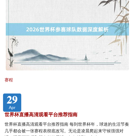
赛程
29
Apr
世界杯直播高清观看平台推荐指南
世界杯直播高清观看平台推荐指南 每到世界杯年，球迷的生活节奏
几乎都会被一张赛程表彻底改写。无论是凌晨爬起来守候强强对