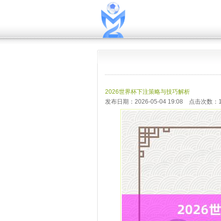
2026世界杯下注策略与技巧解析
发布日期：2026-05-04 19:08 点击次数：1