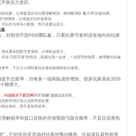
式平衡实力差距。
的玩家；让球盘适合对比赛理解更深、能判断强队“赢几球”的老玩家。
胜”的情形，让球盘往往价值更高。
，可以作为串关小配角，而不是重仓压注。
输赢
法，对那些不想纠结哪队赢，只看比赛节奏和进攻倾向的玩家
，淘汰赛末段防守更谨慎，小球机会更大。
存在“只防不攻”的情况，容易出现一边攻，一边死守的场景，角球数往往偏
得更早，下注大小球时要综合赛前新闻和积分形势。
提升总赔率，但每多一场风险成倍增加。很多玩家喜欢2026
易小额搏大。
多，
问鼎娱乐下载官网
所谓“稳赚”越接近娱乐彩。
堆高赔率强行加入没研究的比赛。
少组合场次，而不是加倍追串。
是理解赔率和盘口反映的市场预期与隐含概率，不盲目追逐热
倍”，它对应的是市场对结果的预估概率。比如某队获胜赔率